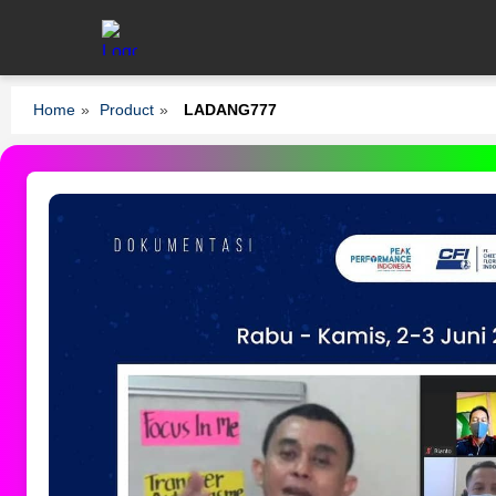
Home
»
Product
»
LADANG777