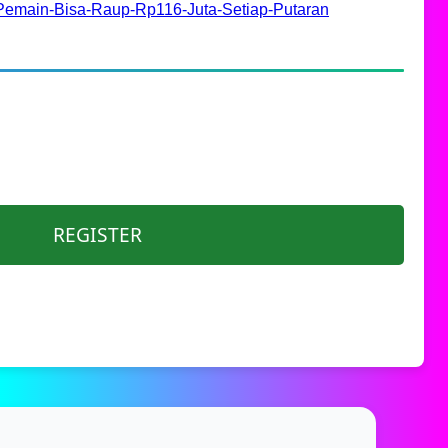
ss-Pemain-Bisa-Raup-Rp116-Juta-Setiap-Putaran
REGISTER