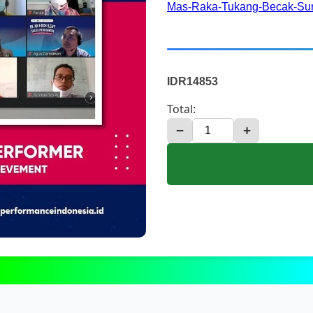
Mas-Raka-Tukang-Becak-Sur
IDR14853
Total:
−
+