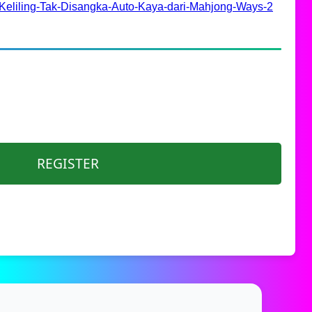
Keliling-Tak-Disangka-Auto-Kaya-dari-Mahjong-Ways-2
REGISTER