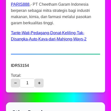
PARIS888
,- PT Cheetham Garam Indonesia
berperan sebagai mitra strategis bagi industri
makanan, kimia, dan farmasi melalui pasokan
garam berkualitas tinggi.
Tante-Wati-Pedagang-Donat-Keliling-Tak-
Disangka-Auto-Kaya-dari-Mahjong-Ways-2
IDR53154
Total:
−
+