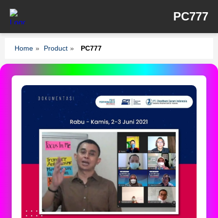
PC777
Home
»
Product
»
PC777