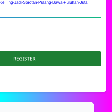
eliling-Jadi-Sorotan-Pulang-Bawa-Puluhan-Juta
REGISTER