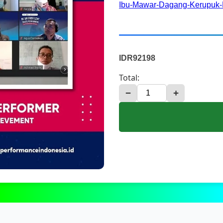
Ibu-Mawar-Dagang-Kerupuk-K
IDR92198
Total:
−
+