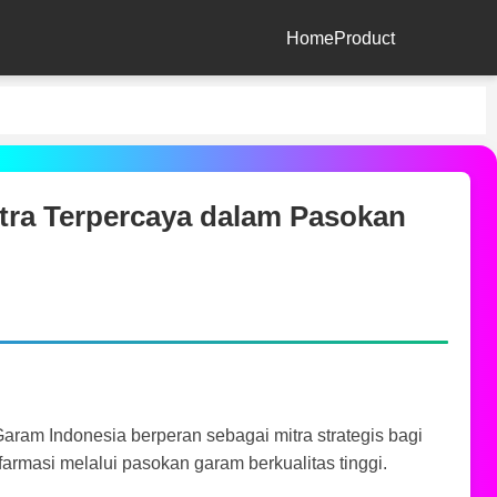
Home
Product
ra Terpercaya dalam Pasokan
aram Indonesia berperan sebagai mitra strategis bagi
farmasi melalui pasokan garam berkualitas tinggi.