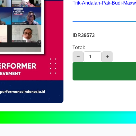
Trik-Andalan-Pak-Budi-Maxwi
IDR39573
Total:
−
+