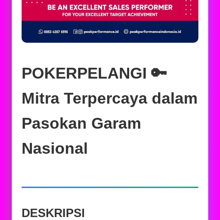
POKERPELANGI 🔑
Mitra Terpercaya dalam
Pasokan Garam
Nasional
DESKRIPSI