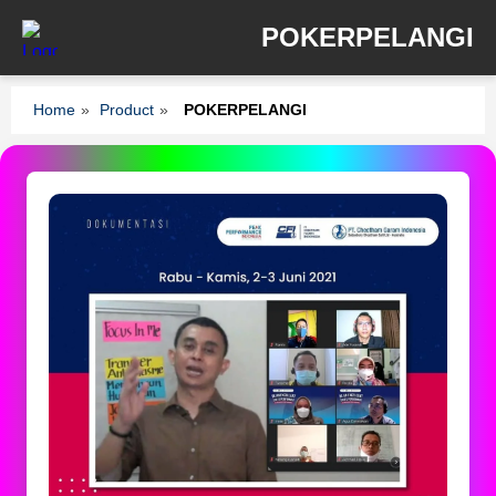
POKERPELANGI
Home
»
Product
»
POKERPELANGI