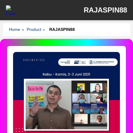
RAJASPIN88
Home
»
Product
»
RAJASPIN88