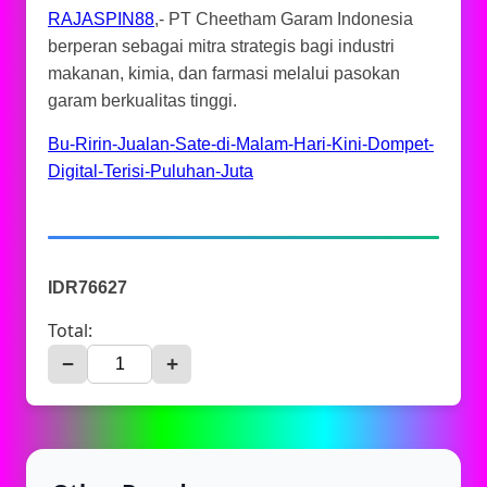
RAJASPIN88
,- PT Cheetham Garam Indonesia
berperan sebagai mitra strategis bagi industri
makanan, kimia, dan farmasi melalui pasokan
garam berkualitas tinggi.
Bu-Ririn-Jualan-Sate-di-Malam-Hari-Kini-Dompet-
Digital-Terisi-Puluhan-Juta
IDR76627
Total:
−
+