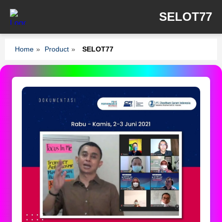
SELOT77
Home
»
Product
»
SELOT77