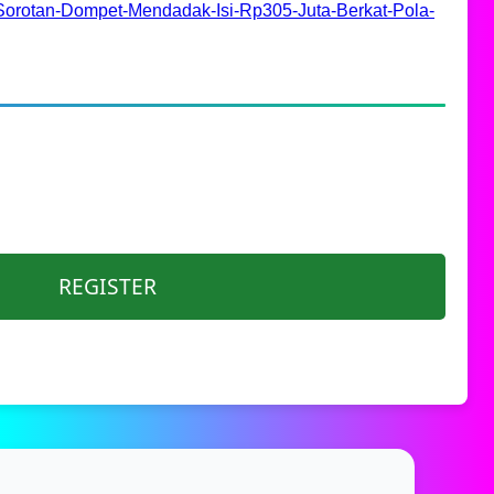
Sorotan-Dompet-Mendadak-Isi-Rp305-Juta-Berkat-Pola-
REGISTER