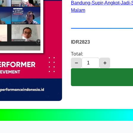
Bandung-Supir-Angkot-Jadi-
Malam
IDR2823
Total:
−
+