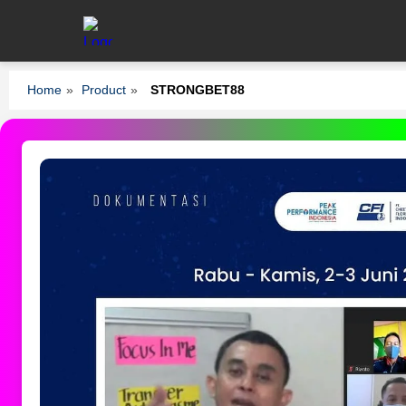
Home
»
Product
»
STRONGBET88