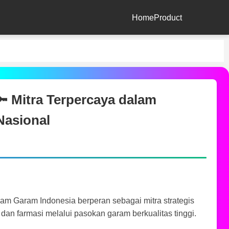
Home
Product
Mitra Terpercaya dalam
Nasional
am Garam Indonesia berperan sebagai mitra strategis
 dan farmasi melalui pasokan garam berkualitas tinggi.