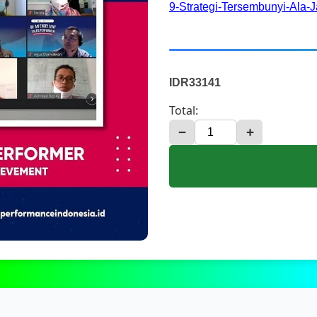
9-Strategi-Tersembunyi-Ala-
IDR33141
Total:
−
+