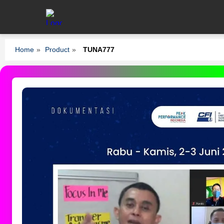
Home
»
Product
»
TUNA777