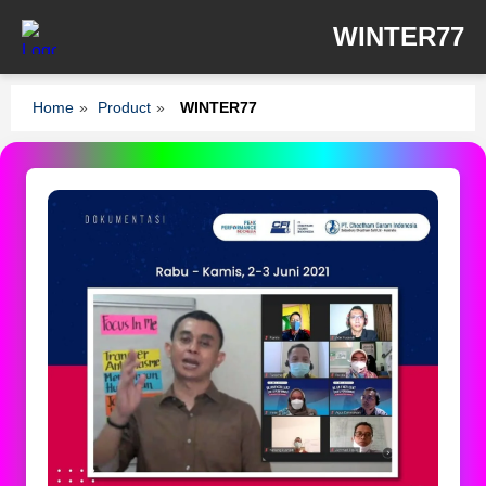
WINTER77
Home
»
Product
»
WINTER77