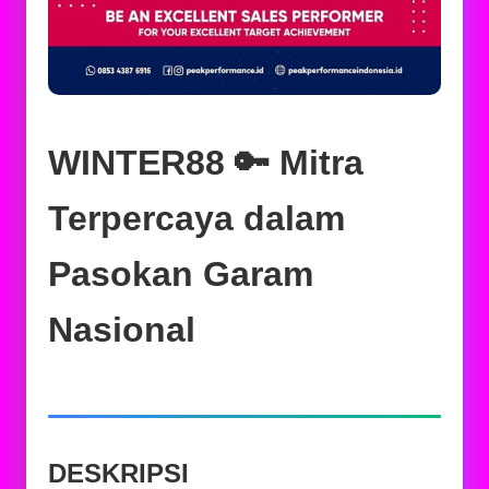
WINTER88 🔑 Mitra
Terpercaya dalam
Pasokan Garam
Nasional
DESKRIPSI