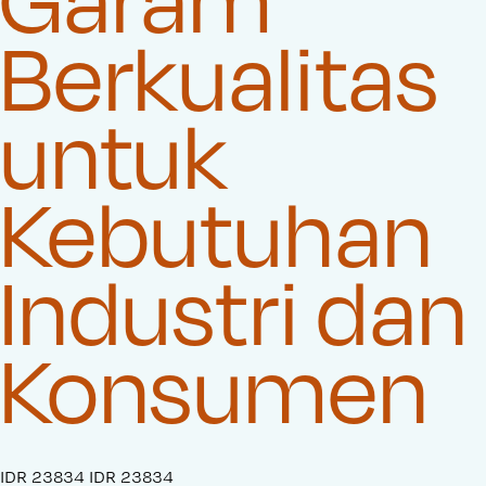
Berkualitas
untuk
Kebutuhan
Industri dan
Konsumen
S
IDR 23834
O
IDR 23834