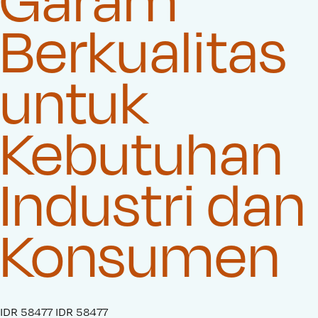
Berkualitas
untuk
Kebutuhan
Industri dan
Konsumen
S
IDR 58477
O
IDR 58477