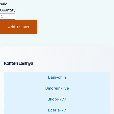
a
sale
r
l
Quantity:
i
e
g
P
i
Add To Cart
r
n
i
a
c
l
e
P
:
r
i
Konten Lainnya
c
e
Bani-chin
:
Bmorein-live
Bkopi-777
Bceria-77