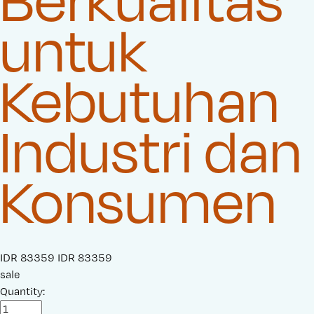
untuk
Kebutuhan
Industri dan
Konsumen
S
IDR 83359
O
IDR 83359
a
sale
r
l
Quantity:
i
e
g