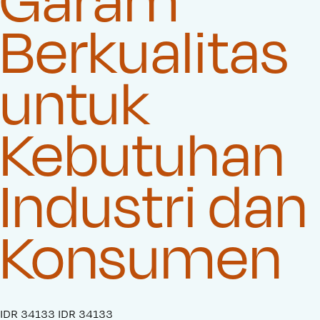
Berkualitas
untuk
Kebutuhan
Industri dan
Konsumen
S
IDR 34133
O
IDR 34133