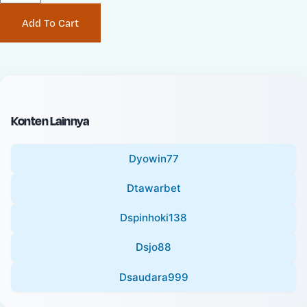
P
i
Add To Cart
r
n
i
a
c
l
e
P
:
r
i
Konten Lainnya
c
e
Dyowin77
:
Dtawarbet
Dspinhoki138
Dsjo88
Dsaudara999