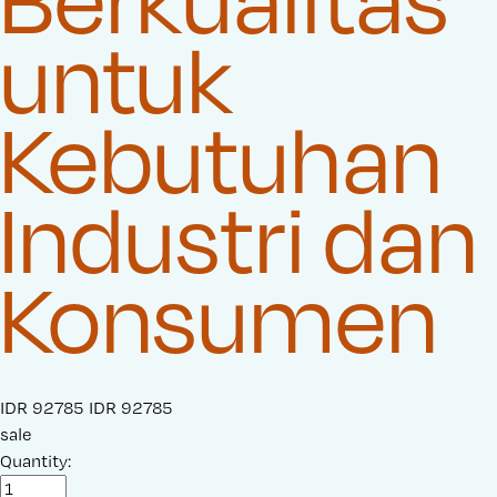
untuk
Kebutuhan
Industri dan
Konsumen
S
IDR 92785
O
IDR 92785
a
sale
r
l
Quantity:
i
e
g