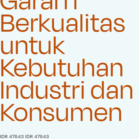
Berkualitas
untuk
Kebutuhan
Industri dan
Konsumen
S
IDR 47643
O
IDR 47643