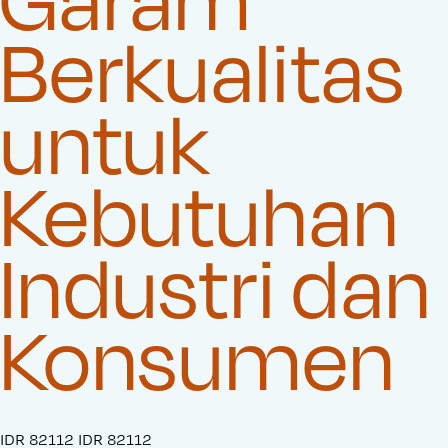
Berkualitas
untuk
Kebutuhan
Industri dan
Konsumen
S
IDR 82112
O
IDR 82112