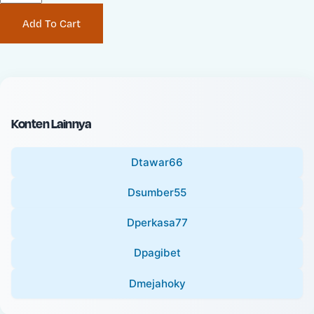
P
i
Add To Cart
r
n
i
a
c
l
e
P
:
r
i
Konten Lainnya
c
e
Dtawar66
:
Dsumber55
Dperkasa77
Dpagibet
Dmejahoky