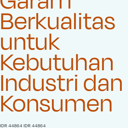
Berkualitas
untuk
Kebutuhan
Industri dan
Konsumen
S
IDR 44864
O
IDR 44864