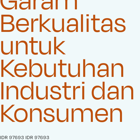
Berkualitas
untuk
Kebutuhan
Industri dan
Konsumen
S
IDR 97693
O
IDR 97693