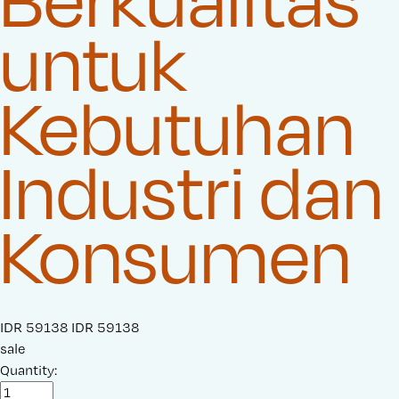
untuk
Kebutuhan
Industri dan
Konsumen
S
IDR 59138
O
IDR 59138
a
sale
r
l
Quantity:
i
e
g