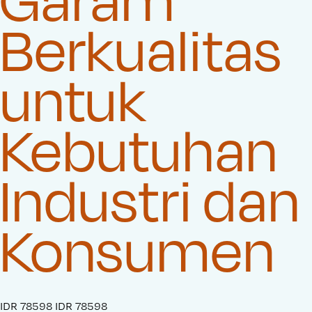
Berkualitas
untuk
Kebutuhan
Industri dan
Konsumen
S
IDR 78598
O
IDR 78598