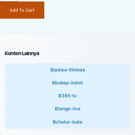
P
i
Add To Cart
r
n
i
a
c
l
e
P
:
r
i
Konten Lainnya
c
e
Bjadwa-ltimnas
:
Bbokep-indoh
B365-tv
Btango-live
Bchatur-bate