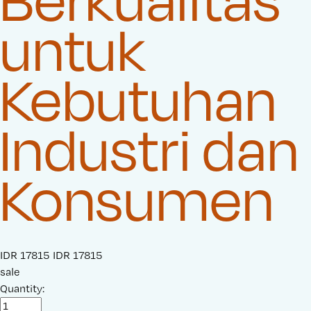
untuk
Kebutuhan
Industri dan
Konsumen
S
IDR 17815
O
IDR 17815
a
sale
r
l
Quantity:
i
e
g