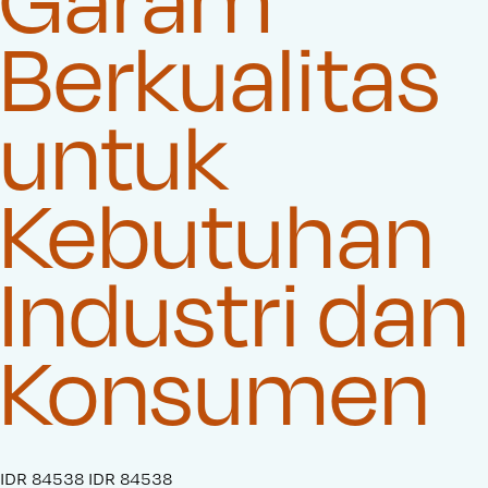
Berkualitas
untuk
Kebutuhan
Industri dan
Konsumen
S
IDR 84538
O
IDR 84538