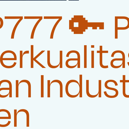
77 🔑 P
rkualita
n Indust
en