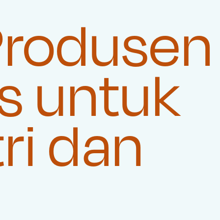
rodusen
s untuk
ri dan