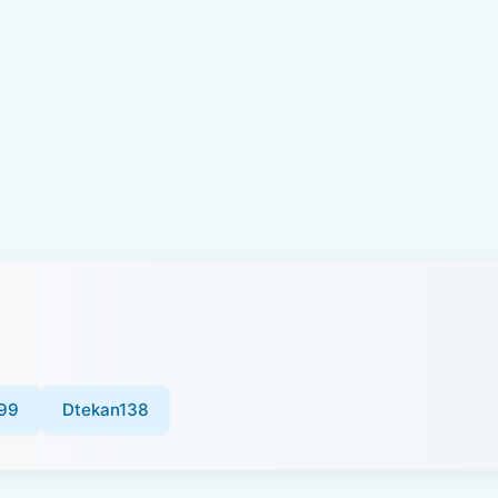
99
Dtekan138