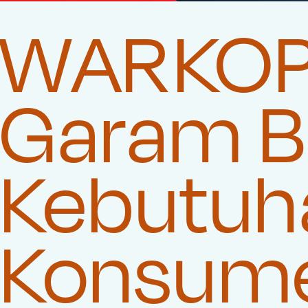
WARKOP7
Garam Be
Kebutuha
Konsum