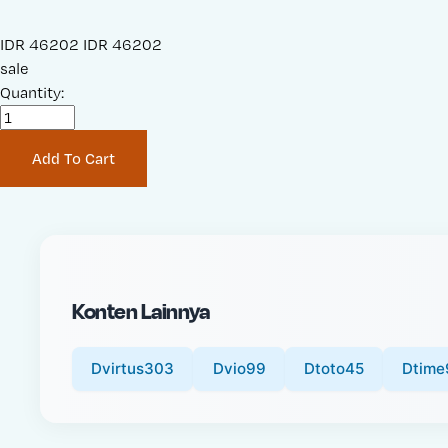
S
IDR 46202
O
IDR 46202
a
sale
r
l
Quantity:
i
e
g
P
i
Add To Cart
r
n
i
a
c
l
e
P
:
r
i
Konten Lainnya
c
e
:
Dvirtus303
Dvio99
Dtoto45
Dtime