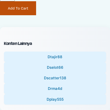
P
i
Add To Cart
r
n
i
a
c
l
e
P
:
r
i
Konten Lainnya
c
e
Dtajir88
:
Dselot66
Dscatter138
Drma4d
Dplay555