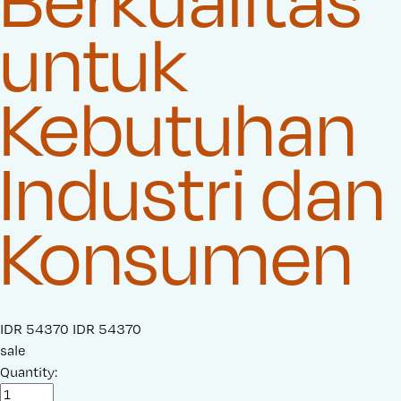
untuk
Kebutuhan
Industri dan
Konsumen
S
IDR 54370
O
IDR 54370
a
sale
r
l
Quantity:
i
e
g