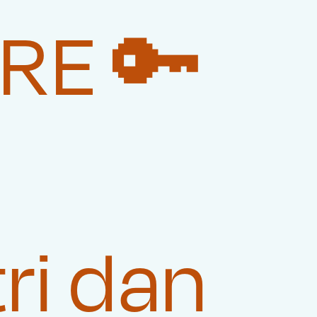
RE 🔑
ri dan