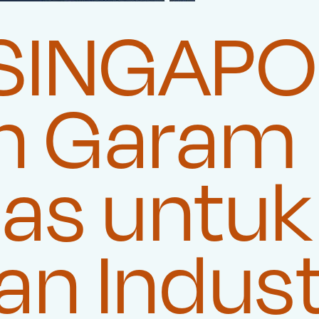
SINGAPO
n Garam
tas untuk
n Indust