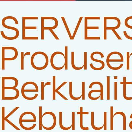
SERVER
Produse
Berkuali
Kebutuha