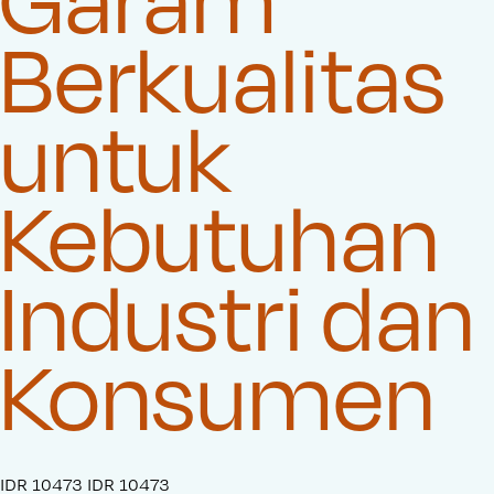
Berkualitas
untuk
Kebutuhan
Industri dan
Konsumen
S
IDR 10473
O
IDR 10473