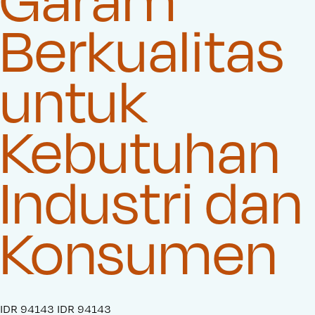
Berkualitas
untuk
Kebutuhan
Industri dan
Konsumen
S
IDR 94143
O
IDR 94143