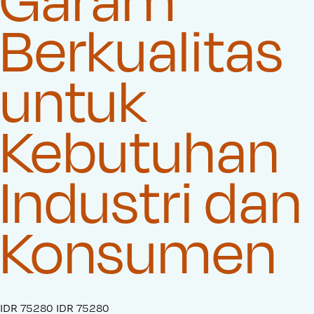
Berkualitas
untuk
Kebutuhan
Industri dan
Konsumen
S
IDR 75280
O
IDR 75280