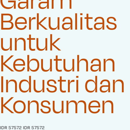
Berkualitas
untuk
Kebutuhan
Industri dan
Konsumen
S
IDR 57572
O
IDR 57572