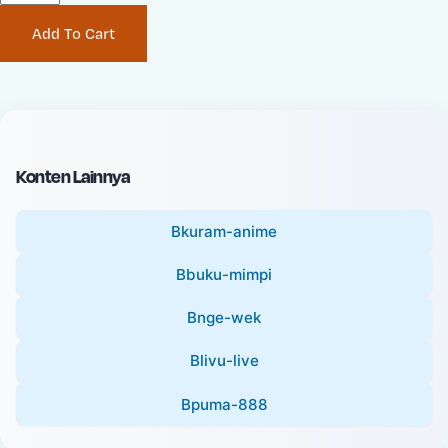
P
i
Add To Cart
r
n
i
a
c
l
e
P
:
r
i
Konten Lainnya
c
e
Bkuram-anime
:
Bbuku-mimpi
Bnge-wek
Blivu-live
Bpuma-888