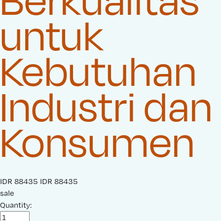
untuk
Kebutuhan
Industri dan
Konsumen
S
IDR 88435
O
IDR 88435
a
sale
r
l
Quantity:
i
e
g