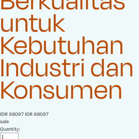
untuk
Kebutuhan
Industri dan
Konsumen
S
IDR 68097
O
IDR 68097
a
sale
r
l
Quantity:
i
e
g