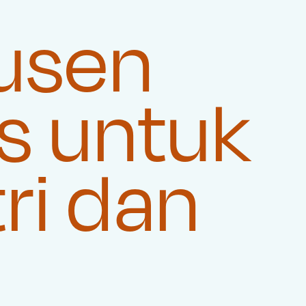
usen
s untuk
ri dan