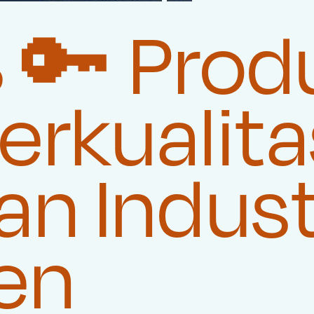
 🔑 Prod
rkualita
n Indust
en