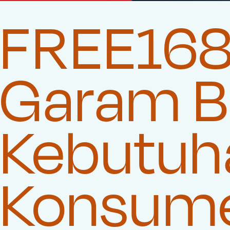
FREE168
Garam Be
Kebutuha
Konsum