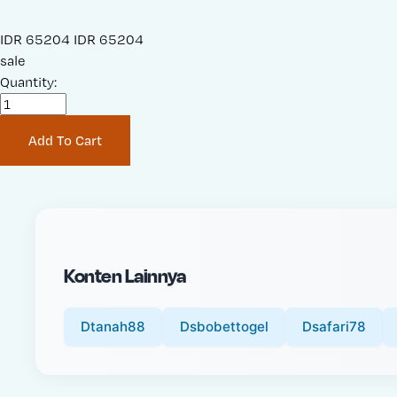
S
IDR 65204
O
IDR 65204
a
sale
r
l
Quantity:
i
e
g
P
i
Add To Cart
r
n
i
a
c
l
e
P
:
r
i
Konten Lainnya
c
e
:
Dtanah88
Dsbobettogel
Dsafari78