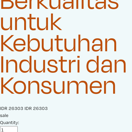
untuk
Kebutuhan
Industri dan
Konsumen
S
IDR 26303
O
IDR 26303
a
sale
r
l
Quantity:
i
e
g