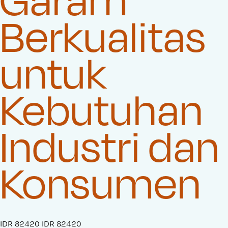
Berkualitas
untuk
Kebutuhan
Industri dan
Konsumen
S
IDR 82420
O
IDR 82420