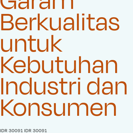
Berkualitas
untuk
Kebutuhan
Industri dan
Konsumen
S
IDR 30091
O
IDR 30091