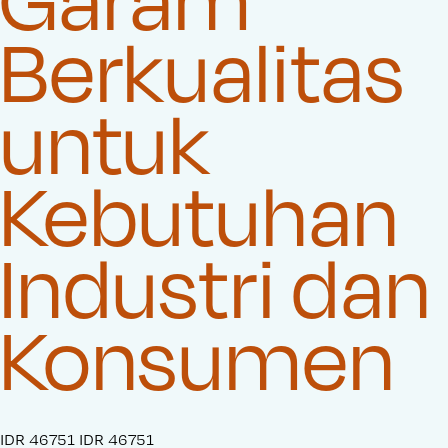
Berkualitas
untuk
Kebutuhan
Industri dan
Konsumen
S
IDR 46751
O
IDR 46751