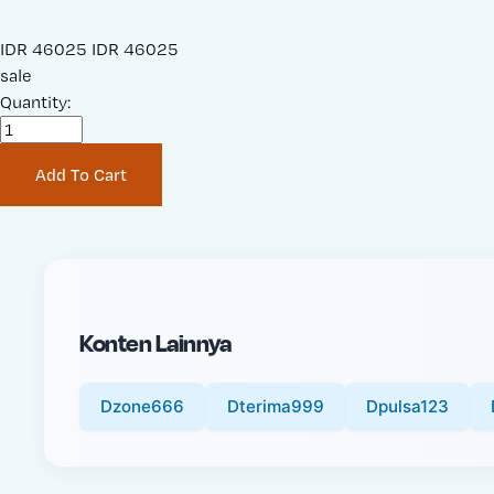
S
IDR 46025
O
IDR 46025
a
sale
r
l
Quantity:
i
e
g
P
i
Add To Cart
r
n
i
a
c
l
e
P
:
r
i
Konten Lainnya
c
e
:
Dzone666
Dterima999
Dpulsa123