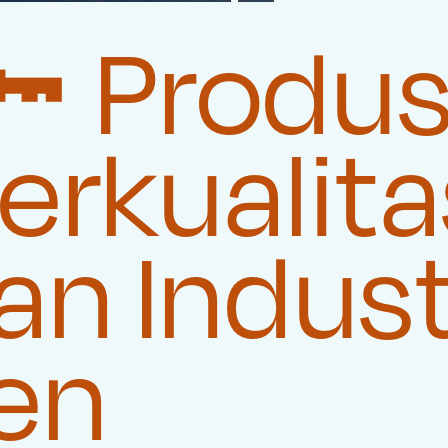
 Produ
rkualita
n Indust
en