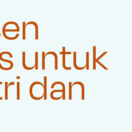
sen
s untuk
ri dan