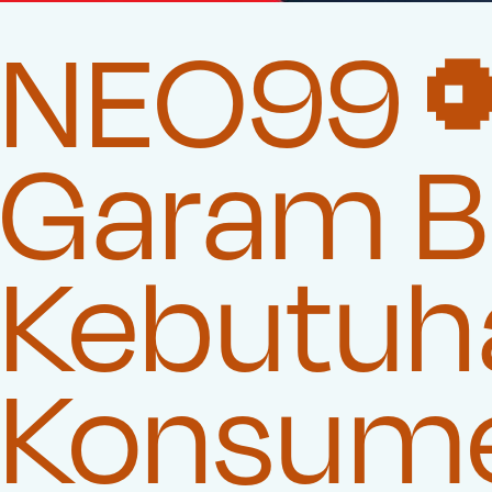
NEO99 
Garam Be
Kebutuha
Konsum