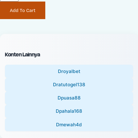
P
i
Add To Cart
r
n
i
a
c
l
e
P
:
r
i
Konten Lainnya
c
e
Droyalbet
:
Dratutogel138
Dpuasa88
Dpahala168
Dmewah4d