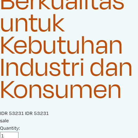
untuk
Kebutuhan
Industri dan
Konsumen
S
IDR 53231
O
IDR 53231
a
sale
r
l
Quantity:
i
e
g