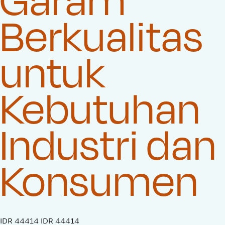
Berkualitas
untuk
Kebutuhan
Industri dan
Konsumen
S
IDR 44414
O
IDR 44414