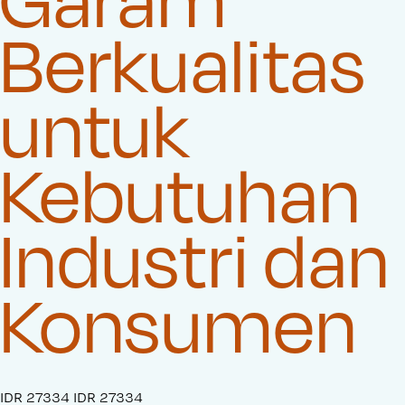
Berkualitas
untuk
Kebutuhan
Industri dan
Konsumen
S
IDR 27334
O
IDR 27334