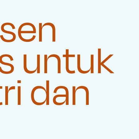
usen
s untuk
ri dan