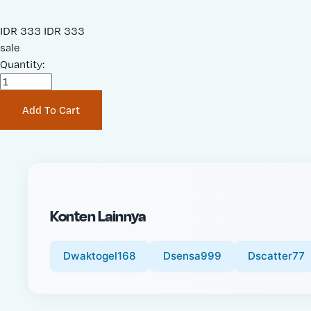
S
IDR 333
O
IDR 333
a
sale
r
l
Quantity:
i
e
g
P
i
Add To Cart
r
n
i
a
c
l
e
P
:
r
i
Konten Lainnya
c
e
:
Dwaktogel168
Dsensa999
Dscatter77