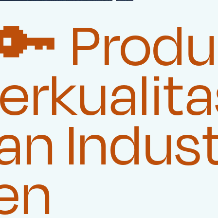
🔑 Prod
rkualita
n Indust
en