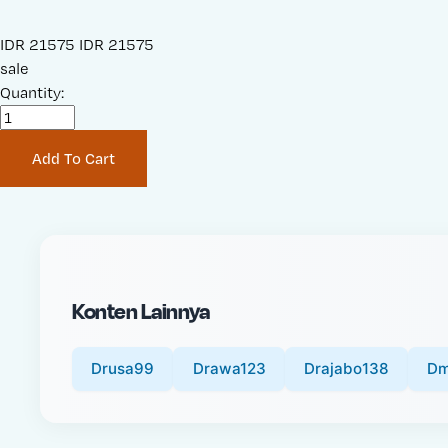
S
IDR 21575
O
IDR 21575
a
sale
r
l
Quantity:
i
e
g
P
i
Add To Cart
r
n
i
a
c
l
e
P
:
r
i
Konten Lainnya
c
e
:
Drusa99
Drawa123
Drajabo138
Dm