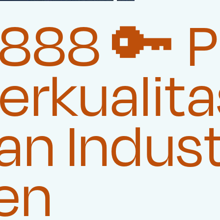
88 🔑 P
rkualita
n Indust
en