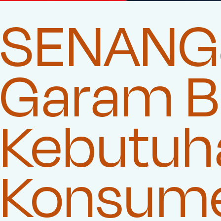
SENANG8
Garam Be
Kebutuha
Konsum