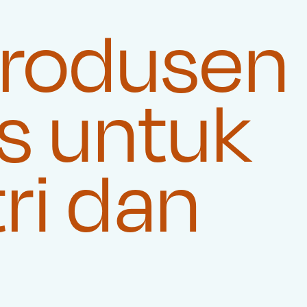
rodusen
s untuk
ri dan