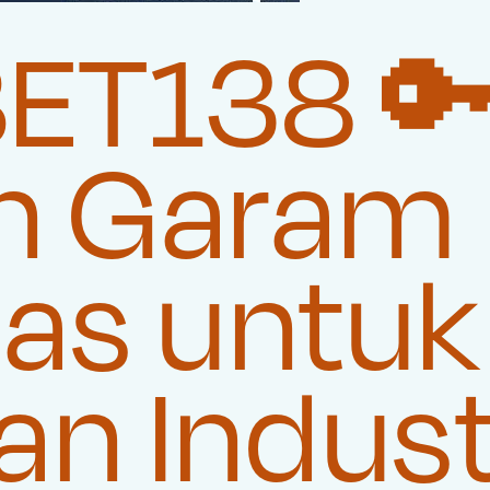
ET138 
n Garam
tas untuk
n Indust