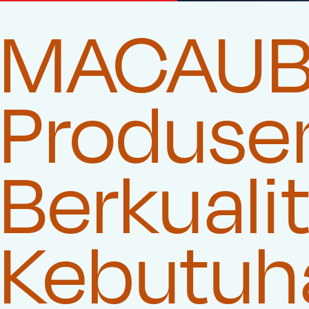
MACAUB
Produse
Berkuali
Kebutuha